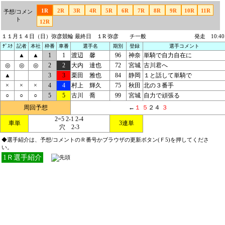
1R
2R
3R
4R
5R
6R
7R
8R
9R
10R
11R
予想/コメン
ト
12R
１１月１４日（日）弥彦競輪 最終日 １R 弥彦 チ一般
発走 10:40
ﾃﾞｽｸ
記者
本社
枠番
車番
選手名
期別
登録
選手コメント
▲
▲
1
1
渡辺 馨
96
神奈
単騎で自力自在に
◎
◎
◎
2
2
大内 達也
72
宮城
古川君へ
▲
3
3
栗田 雅也
84
静岡
１と話して単騎で
×
×
×
4
4
村上 輝久
75
秋田
北の３番手
○
○
○
5
5
古川 喬
99
宮城
自力で頑張る
周回予想
←
１
５
２４
３
2=5 2-1 2-4
車単
3連単
穴 2-3
◆選手紹介は、予想/コメントのＲ番号かブラウザの更新ボタン(Ｆ5)を押してくださ
い。
1Ｒ選手紹介