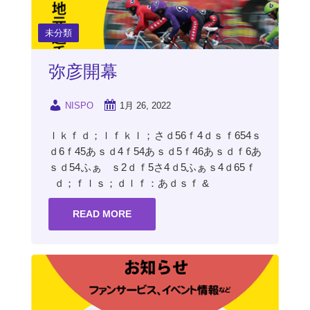
未分類
弥彦開幕
NISPO
1月 26, 2022
ｌｋｆｄ；ｌｆｋｌ；さｄ56ｆ4ｄｓｆ654ｓ
ｄ6ｆ45あｓｄ4ｆ54あｓｄ5ｆ46あｓｄｆ6あ
ｓｄ54ふぁ ｓ2ｄｆ5さ4ｄ5ふぁｓ4ｄ65ｆ
ｄ；ｆｌｓ；ｄｌｆ：あｄｓｆ &
READ MORE